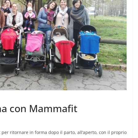
CRONACA NOVARESE
CRONACA VCO
Le Imprese dell’Alto
icchi fino
Piemonte “tengono
botta”
rma con Mammafit
7 Agosto 2026
.
r ritornare in forma dopo il parto, all’aperto, con il proprio