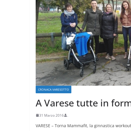
CRONACA VARESOTTO
Stalle roventi, p
a 39 gradi
CRONACA VARESOTTO
A Varese tutte in fo
28 Luglio 2026
.
31 Marzo 2016
.
VARESE – Torna Mammafit, la ginnastica workout pe