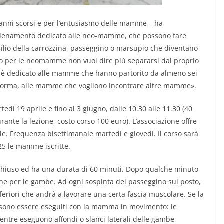
 anni scorsi e per l’entusiasmo delle mamme – ha
allenamento dedicato alle neo-mamme, che possono fare
usilio della carrozzina, passeggino o marsupio che diventano
nto per le neomamme non vuol dire più separarsi dal proprio
è dedicato alle mamme che hanno partorito da almeno sei
 forma, alle mamme che vogliono incontrare altre mamme».
rtedì 19 aprile e fino al 3 giugno, dalle 10.30 alle 11.30 (40
rante la lezione, costo corso 100 euro). L’associazione offre
rile. Frequenza bisettimanale martedì e giovedì. Il corso sarà
25 le mamme iscritte.
al chiuso ed ha una durata di 60 minuti. Dopo qualche minuto
ione per le gambe. Ad ogni sospinta del passeggino sul posto,
feriori che andrà a lavorare una certa fascia muscolare. Se la
possono essere eseguiti con la mamma in movimento: le
ntre eseguono affondi o slanci laterali delle gambe,