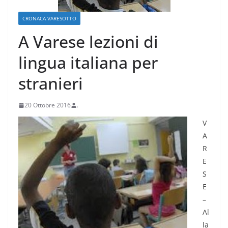
CRONACA VARESOTTO
A Varese lezioni di
lingua italiana per
stranieri
20 Ottobre 2016
.
V
A
R
E
S
E
–
Al
la