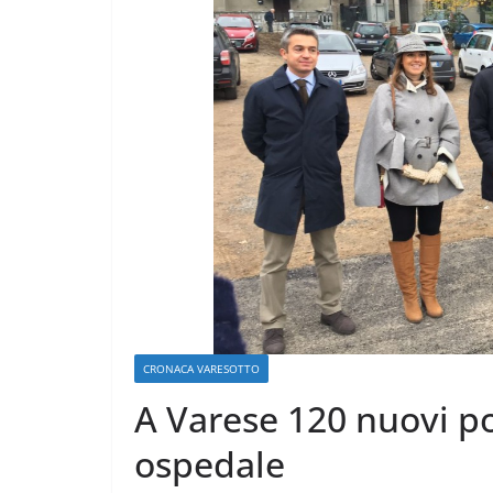
CRONACA VARESOTTO
Stalle roventi, p
a 39 gradi
CRONACA VARESOTTO
28 Luglio 2026
.
A Varese 120 nuovi po
ospedale