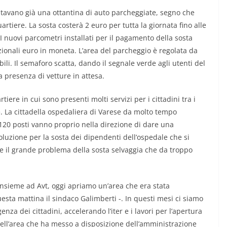
ntavano già una ottantina di auto parcheggiate, segno che
artiere. La sosta costerà 2 euro per tutta la giornata fino alle
 I nuovi parcometri installati per il pagamento della sosta
zionali euro in moneta. L’area del parcheggio è regolata da
ili. Il semaforo scatta, dando il segnale verde agli utenti del
 presenza di vetture in attesa.
re in cui sono presenti molti servizi per i cittadini tra i
. La cittadella ospedaliera di Varese da molto tempo
 120 posti vanno proprio nella direzione di dare una
oluzione per la sosta dei dipendenti dell’ospedale che si
e il grande problema della sosta selvaggia che da troppo
insieme ad Avt, oggi apriamo un’area che era stata
sta mattina il sindaco Galimberti -. In questi mesi ci siamo
za dei cittadini, accelerando l’iter e i lavori per l’apertura
dell’area che ha messo a disposizione dell’amministrazione