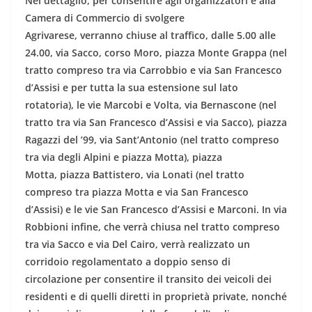
Nel dettaglio, per consentire agli organizzatori e alla
Camera di Commercio di svolgere
Agrivarese,
verranno
chiuse al traffico, dalle 5.00 alle
24.00,
via Sacco
,
corso Moro
,
piazza Monte Grappa
(nel
tratto compreso tra via Carrobbio e via San Francesco
d’Assisi e per tutta la sua estensione sul lato
rotatoria), le
vie Marcobi e Volta
,
via Bernascone
(nel
tratto tra via San Francesco d’Assisi e via Sacco),
piazza
Ragazzi del ’99
,
via Sant’Antonio
(nel tratto compreso
tra via degli Alpini e piazza Motta),
piazza
Motta
,
piazza Battistero
,
via Lonati
(nel tratto
compreso tra piazza Motta e via San Francesco
d’Assisi) e le
vie San Francesco d’Assisi e Marconi
. In
via
Robbioni
infine, che verrà chiusa nel tratto compreso
tra via Sacco e via Del Cairo, verrà realizzato un
corridoio regolamentato a doppio senso di
circolazione per consentire il transito dei veicoli dei
residenti e di quelli diretti in proprietà private, nonché