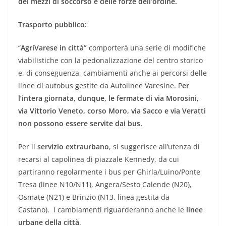
dei mezzi di soccorso e delle forze dell’ordine.
Trasporto pubblico:
“
AgriVarese in città”
comporterà una serie di modifiche
viabilistiche con la pedonalizzazione del centro storico
e, di conseguenza, cambiamenti anche ai percorsi delle
linee di autobus gestite da Autolinee Varesine. P
er
l’intera giornata, dunque, le fermate di via Morosini,
via Vittorio Veneto, corso Moro, via Sacco e via Veratti
non possono essere servite dai bus.
Per il
servizio extraurbano
, si suggerisce all’utenza di
recarsi al capolinea di piazzale Kennedy, da cui
partiranno regolarmente i bus per Ghirla/Luino/Ponte
Tresa (linee N10/N11), Angera/Sesto Calende (N20),
Osmate (N21) e Brinzio (N13, linea gestita da
Castano). I cambiamenti riguarderanno anche le
linee
urbane della città
.