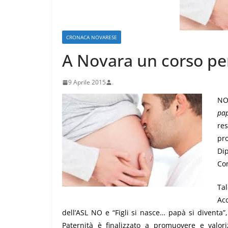
CRONACA NOVARESE
A Novara un corso per
9 Aprile 2015
.
NOV
pa
CRONACA VARESOTTO
re
pr
Stalle roventi, p
Di
a 39 gradi
Con
28 Luglio 2026
.
Ta
Ac
dell’ASL NO e “
Figli si nasce… papà si diventa”
Paternità è finalizzato a promuovere e valor