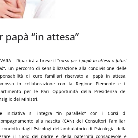
 papà “in attesa”
ARA – Ripartirà a breve il “
corso per i papà in attesa o futuri
CRONACA NOVARESE
CRONACA VCO
pà
”, un percorso di sensibilizzazione alla condivisione delle
Le Imprese dell’Alto
sponsabilità di cure familiari
riservato ai papà in attesa
,
omosso in collaborazione con la Regione Piemonte e il
icchi fino
Piemonte “tengono
partimento per le Pari Opportunità della Presidenza del
botta”
siglio dei Ministri.
7 Agosto 2026
.
le iniziativa si integra “in parallelo” con i Corsi di
compagnamento alla nascita
(CAN) dei Consultori Familiari
, condotto dagli Psicologi dell’ambulatorio di Psicologia della
izzare il ruolo del padre e della paternità consapevole e