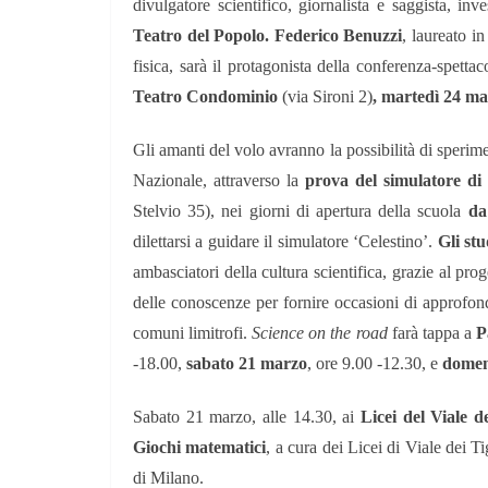
divulgatore scientifico, giornalista e saggista, in
Teatro del Popolo.
Federico Benuzzi
, laureato i
fisica, sarà il protagonista della conferenza-spetta
Teatro Condominio
(via Sironi 2)
, martedì 24 ma
Gli amanti del volo avranno la possibilità di sperime
Nazionale, attraverso la
prova del simulatore di 
Stelvio 35), nei giorni di apertura della scuola
da
dilettarsi a guidare il simulatore ‘Celestino’.
Gli stu
ambasciatori della cultura scientifica, grazie al prog
delle conoscenze per fornire occasioni di approfondi
comuni limitrofi.
Science on the road
farà tappa a
P
-18.00,
sabato 21 marzo
, ore 9.00 -12.30, e
domen
Sabato 21 marzo, alle 14.30, ai
Licei del Viale de
Giochi matematici
, a cura dei Licei di Viale de
di Milano.