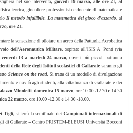
vestigherà nel suo intervento,
giovedì 19 marzo, alle ore 21, al
n fisica teorica, giocoliere professionista e docente di matematica e
colo
Il metodo infallibile. La matematica del gioco d’azzardo
, al
rzo, ore 21.
ntare la sensazione di pilotare un aereo della Pattuglia Acrobatica
volo dell’Aeronautica Militare
, ospitato all’ISIS A. Ponti (via
 venerdì 13 a martedì 24 marzo
, dove i più piccoli potranno
denti della Rete degli Istituti scolastici di Gallarate
saranno gli
etto
Science on the road
.
Si tratta di un modello di divulgazione
mento e novità agli studenti, alla cittadinanza di Gallarate e dei
alazzo Minoletti
,
domenica 15 marzo
, ore 10.00 -12.30 e 14.30
ica 22 marzo
, ore 10.00 -12.30 e 14.30 -18.00.
i Tigli
, si terrà la semifinale dei
Campionati internazionali di
i Tigli di Gallarate – Centro PRISTEM-ELEUSI Università Bocconi