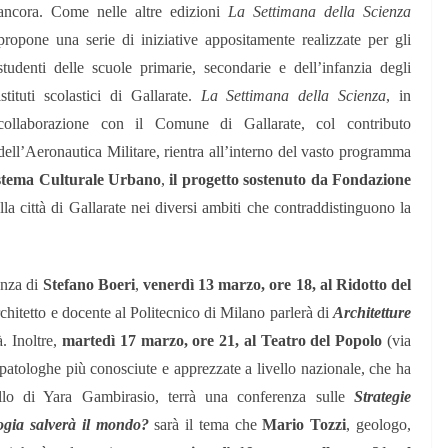
ancora.
Come nelle altre edizioni
La Settimana della Scienza
propone una serie di iniziative appositamente realizzate per gli
studenti delle scuole primarie, secondarie e dell’infanzia degli
istituti scolastici di Gallarate.
La Settimana della Scienza
, in
collaborazione con il Comune di Gallarate, col contributo
dell’Aeronautica Militare,
rientra
all’interno del vasto programma
ma Culturale Urbano
,
il progetto sostenuto da Fondazione
lla città di Gallarate nei diversi ambiti che contraddistinguono la
enza di
Stefano Boeri
,
venerdì 13 marzo, ore 18, al Ridotto del
architetto e docente al Politecnico di Milano parlerà di
Architetture
à.
Inoltre,
martedì 17 marzo, ore 21, al Teatro del Popolo
(via
patologhe più conosciute e apprezzate a livello nazionale, che ha
llo di Yara Gambirasio, terrà una conferenza sulle
Strategie
ogia salverà il mondo?
sarà il tema che
Mario Tozzi
, geologo,