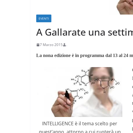
EVENTI
A Gallarate una setti
7 Marzo 2015
.
La nona edizione è in programma dal 13 al 24 
CRONACA VARESOTTO
Stalle roventi, p
a 39 gradi
28 Luglio 2026
.
INTELLIGENCE è il tema scelto per
quest’anno, attorno a cui ruoterà un