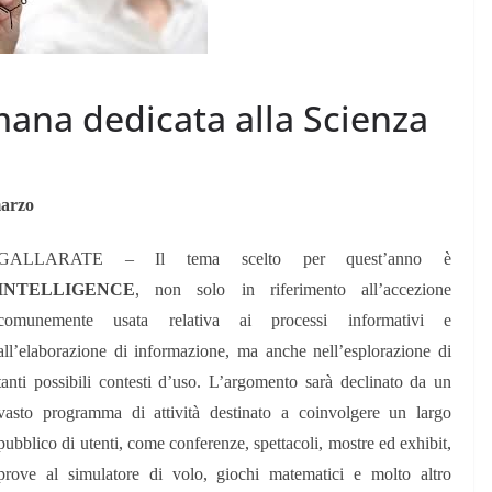
mana dedicata alla Scienza
marzo
CRONACA NOVARESE
CRONACA VCO
GALLARATE – Il tema scelto per quest’anno è
Le Imprese dell’Alto
INTELLIGENCE
, non solo in riferimento all’accezione
icchi fino
Piemonte “tengono
comunemente usata relativa ai processi informativi e
botta”
all’elaborazione di informazione, ma anche nell’esplorazione di
tanti possibili contesti d’uso.
L’argomento sarà declinato da un
7 Agosto 2026
.
vasto programma di attività destinato a coinvolgere un largo
pubblico di utenti, come conferenze, spettacoli, mostre ed exhibit,
prove al simulatore di volo, giochi matematici e molto altro