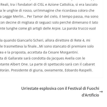
Reali, tra i fondatori di CISL e Azione Cattolica, si era lasciato
va le unghie di rosso, un’immagine che ricordava coloro che
a Legge Merlin… Per l’amor del cielo, il tempo passa, ma sono
on decine di migliaia di seguaci solo perché dimenano il lato
nte lunghe come gli artigli delle Arpie. La parola trucco vuol
da quando Giancarlo Scheri, allora direttore di Rete 4, mi
ale trasmetteva la finale…Mi sono stancato di premiare solo
’idea e la proposta, accettata da Cesare Morgantini.
ta di Gallarate sarà condotta da Jacques Avella con le
cantante Albert One. La parte di spettacolo sarà con il cabaret
 Moràn. Presidente di giuria, ovviamente, Edoardo Raspelli.
Un’estate esplosiva con il Festival di Fuochi
d’Artificio