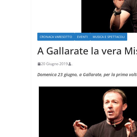
CRONACA VARESOTTO
EVENTI
MUSICA E SPETTACOLI
A Gallarate la vera M
ARTE E CULTURA
MODA E TECNO
20 Giugno 2019
.
Nelle vacanze 2
Domenica 23 giugno, a Gallarate, per la prima volta
voglia di tornar
paese”
4 Agosto 2026
.