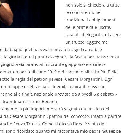
non solo si chiederà a tutte
le concorrenti, nei
tradizionali abbigliamenti
delle prime due uscite,
casual ed elegante, di avere
un trucco leggero ma
me da bagno quella, ovviamente, più significativa), le
 e la giuria a quel punto assegnerà la fascia per “Miss Senza
 giugno a Gallarate, al ristorante giapponese e cinese
 lombarda per l’edizione 2019 del concorso Miss La Più Bella
sotto la regia del patron pavese, Cesare Morgantini. Ogni
 cento tappe e selezionate duemila aspiranti miss che
ranno alla finale nazionale prevista da giovedì 5 a sabato 7
straordinarie Terme Berzieri.
uramente la più importante sarà segnata da un’idea del
a da Cesare Morgantini, patron del concorso. Infatti a partire
 anche Senza Trucco. Come si diceva l’idea è stata del
ni mi sono ricordato quanto mi raccontava mio padre Giuseppe