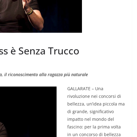
iss è Senza Trucco
LOGIA
026 la
CRONACA VARESOTTO
, il riconoscimento alla ragazza più naturale
e “Al mio
Siccità: allarme mais,
GALLARATE – Una
perdite fino al 60%
rivoluzione nei concorsi di
bellezza, un’idea piccola ma
8 Agosto 2026
.
di grande, significativo
impatto nel mondo del
fascino: per la prima volta
in un concorso di bellezza