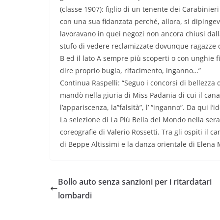
(classe 1907): figlio di un tenente dei Carabinieri 
con una sua fidanzata perché, allora, si dipinge
lavoravano in quei negozi non ancora chiusi dall
stufo di vedere reclamizzate dovunque ragazze c
B ed il lato A sempre più scoperti o con unghie fi
dire proprio bugia, rifacimento, inganno…”
Continua Raspelli: “Seguo i concorsi di bellezza 
mandò nella giuria di Miss Padania di cui il can
l’appariscenza, la”falsità”, l’ “inganno”. Da qui l
La selezione di La Più Bella del Mondo nella sera
coreografie di Valerio Rossetti. Tra gli ospiti il 
di Beppe Altissimi e la danza orientale di Elena
Bollo auto senza sanzioni per i ritardatari
lombardi