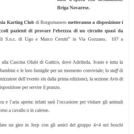
Briga Novarese.
nia Karting Club
di Borgomanero
metteranno a disposizione i
ccoli pazienti di provare l’ebrezza di un circuito quasi da
telli S.n.c. di Ugo e Marco Cerutti” in Via Gozzano, 107 a
rà alla Cascina Olubi di Gattico, dove Adelinda, Ivano e tutta la
i bambini e le loro famiglie per un momento conviviale; lo
staff
di
nizzatore dell’evento sin dalla prima edizione), la sezione Avis di
isposizione per servire il pranzo.
 e l’aria aperta: infatti sarà l’occasione per visitare gli animali
orso a cavallo o in calesse.
 fare un giro in Jeep con gli amici del gruppo 4×4 nei boschi