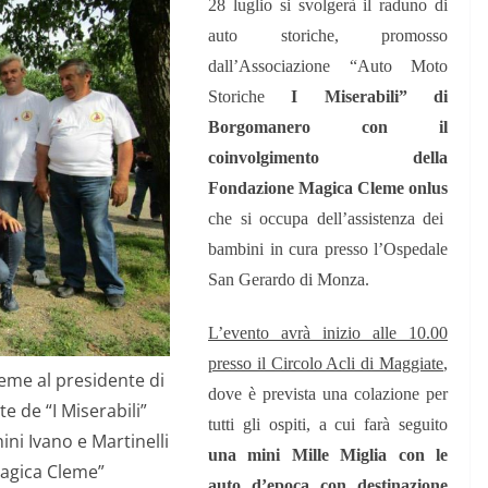
28 luglio
si svolgerà il raduno di
auto storiche, promosso
dall’Associazione “Auto Moto
Storiche
I Miserabili” di
Borgomanero con il
coinvolgimento della
Fondazione Magica Cleme onlus
che si occupa dell’assistenza dei
bambini in cura presso l’Ospedale
San Gerardo di Monza.
L’evento avrà inizio alle 10.00
presso il Circolo Acli di Maggiate
,
ieme al presidente di
dove è prevista una colazione per
e de “I Miserabili”
tutti gli ospiti, a cui farà seguito
ni Ivano e Martinelli
una mini Mille Miglia con le
agica Cleme”
auto d’epoca con destinazione