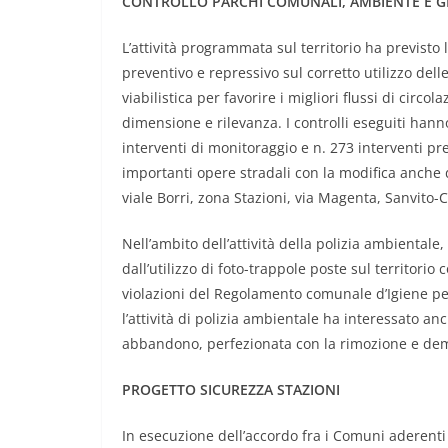
CONTROLLO PARCHI COMUNALI, AMBIENTE E G
L’attività programmata sul territorio ha previsto l
preventivo e repressivo sul corretto utilizzo del
viabilistica per favorire i migliori flussi di circo
dimensione e rilevanza. I controlli eseguiti hann
interventi di monitoraggio e n. 273 interventi pre
importanti opere stradali con la modifica anche 
viale Borri, zona Stazioni, via Magenta, Sanvito-Cr
Nell’ambito dell’attività della polizia ambientale
dall’utilizzo di foto-trappole poste sul territor
violazioni del Regolamento comunale d’Igiene per
l’attività di polizia ambientale ha interessato anch
abbandono, perfezionata con la rimozione e demo
PROGETTO SICUREZZA STAZIONI
In esecuzione dell’accordo fra i Comuni aderenti