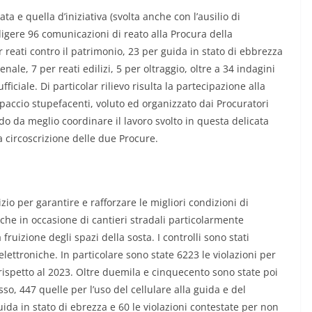
gata e quella d’iniziativa (svolta anche con l’ausilio di
digere 96 comunicazioni di reato alla Procura della
r reati contro il patrimonio, 23 per guida in stato di ebbrezza
ale, 7 per reati edilizi, 5 per oltraggio, oltre a 34 indagini
iciale. Di particolar rilievo risulta la partecipazione alla
paccio stupefacenti, voluto ed organizzato dai Procuratori
do da meglio coordinare il lavoro svolto in questa delicata
 circoscrizione delle due Procure.
zio per garantire e rafforzare le migliori condizioni di
nche in occasione di cantieri stradali particolarmente
fruizione degli spazi della sosta. I controlli sono stati
elettroniche. In particolare sono state 6223 le violazioni per
o rispetto al 2023. Oltre duemila e cinquecento sono state poi
so, 447 quelle per l’uso del cellulare alla guida e del
ida in stato di ebrezza e 60 le violazioni contestate per non