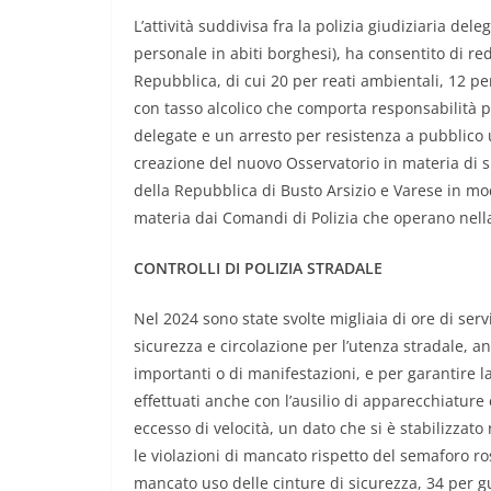
L’attività suddivisa fra la polizia giudiziaria dele
personale in abiti borghesi), ha consentito di re
Repubblica, di cui 20 per reati ambientali, 12 pe
con tasso alcolico che comporta responsabilità pen
delegate e un arresto per resistenza a pubblico uff
creazione del nuovo Osservatorio in materia di s
della Repubblica di Busto Arsizio e Varese in mo
materia dai Comandi di Polizia che operano nella
CONTROLLI DI POLIZIA STRADALE
Nel 2024 sono state svolte migliaia di ore di servi
sicurezza e circolazione per l’utenza stradale, a
importanti o di manifestazioni, e per garantire la 
effettuati anche con l’ausilio di apparecchiature 
eccesso di velocità, un dato che si è stabilizzat
le violazioni di mancato rispetto del semaforo ros
mancato uso delle cinture di sicurezza, 34 per gu