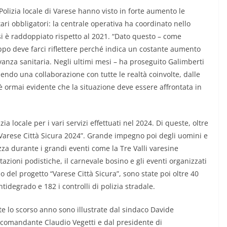
olizia locale di Varese hanno visto in forte aumento le
ari obbligatori: la centrale operativa ha coordinato nello
i è raddoppiato rispetto al 2021. “Dato questo – come
ppo deve farci riflettere perché indica un costante aumento
vanza sanitaria. Negli ultimi mesi – ha proseguito Galimberti
ndo una collaborazione con tutte le realtà coinvolte, dalle
é è ormai evidente che la situazione deve essere affrontata in
ia locale per i vari servizi effettuati nel 2024. Di queste, oltre
“Varese Città Sicura 2024”. Grande impegno poi degli uomini e
zza durante i grandi eventi come la Tre Valli varesine
tazioni podistiche, il carnevale bosino e gli eventi organizzati
o del progetto “Varese Città Sicura”, sono state poi oltre 40
antidegrado e 182 i controlli di polizia stradale.
tuate lo scorso anno sono illustrate dal sindaco Davide
l comandante Claudio Vegetti e dal presidente di