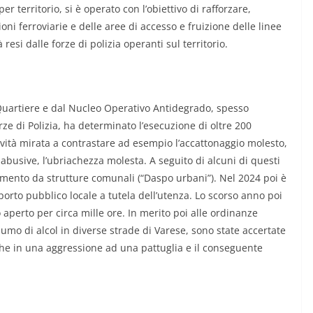
er territorio, si è operato con l’obiettivo di rafforzare,
zioni ferroviarie e delle aree di accesso e fruizione delle linee
resi dalle forze di polizia operanti sul territorio.
di Quartiere e dal Nucleo Operativo Antidegrado, spesso
rze di Polizia, ha determinato l’esecuzione di oltre 200
ività mirata a contrastare ad esempio l’accattonaggio molesto,
 abusive, l’ubriachezza molesta. A seguito di alcuni di questi
namento da strutture comunali (“Daspo urbani”). Nel 2024 poi è
porto pubblico locale a tutela dell’utenza. Lo scorso anno poi
 aperto per circa mille ore. In merito poi alle ordinanze
mo di alcol in diverse strade di Varese, sono state accertate
che in una aggressione ad una pattuglia e il conseguente