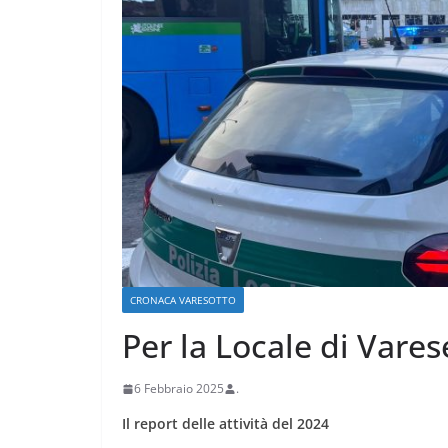
CRONACA VARESOTTO
Stalle roventi, p
CRONACA VARESOTTO
a 39 gradi
Per la Locale di Vare
28 Luglio 2026
.
6 Febbraio 2025
.
Il report delle attività del 2024