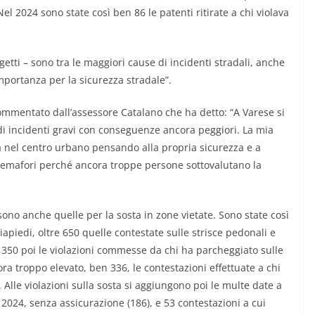
el 2024 sono state così ben 86 le patenti ritirate a chi violava
etti – sono tra le maggiori cause di incidenti stradali, anche
mportanza per la sicurezza stradale”.
o commentato dall’assessore Catalano che ha detto: “A Varese si
i incidenti gravi con conseguenze ancora peggiori. La mia
 nel centro urbano pensando alla propria sicurezza e a
 semafori perché ancora troppe persone sottovalutano la
 sono anche quelle per la sosta in zone vietate. Sono state così
iapiedi, oltre 650 quelle contestate sulle strisce pedonali e
a 350 poi le violazioni commesse da chi ha parcheggiato sulle
a troppo elevato, ben 336, le contestazioni effettuate a chi
i. Alle violazioni sulla sosta si aggiungono poi le multe date a
 2024, senza assicurazione (186), e 53 contestazioni a cui