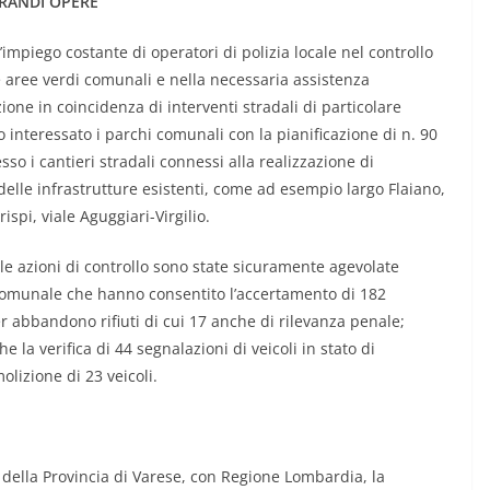
RANDI OPERE
’impiego costante di operatori di polizia locale nel controllo
le aree verdi comunali e nella necessaria assistenza
lazione in coincidenza di interventi stradali di particolare
o interessato i parchi comunali con la pianificazione di n. 90
sso i cantieri stradali connessi alla realizzazione di
delle infrastrutture esistenti, come ad esempio largo Flaiano,
ispi, viale Aguggiari-Virgilio.
, le azioni di controllo sono state sicuramente agevolate
io comunale che hanno consentito l’accertamento di 182
 abbandono rifiuti di cui 17 anche di rilevanza penale;
e la verifica di 44 segnalazioni di veicoli in stato di
lizione di 23 veicoli.
 della Provincia di Varese, con Regione Lombardia, la