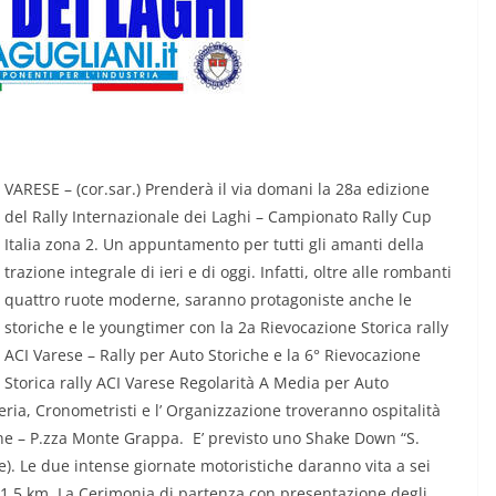
VARESE – (cor.sar.) Prenderà il via domani la 28a edizione
del Rally Internazionale dei Laghi – Campionato Rally Cup
CRONACA NOVARESE
CRONACA VCO
Italia zona 2. Un appuntamento per tutti gli amanti della
Le Imprese dell’Alto
trazione integrale di ieri e di oggi. Infatti, oltre alle rombanti
quattro ruote moderne, saranno protagoniste anche le
icchi fino
Piemonte “tengono
storiche e le youngtimer con la 2a Rievocazione Storica rally
botta”
ACI Varese – Rally per Auto Storiche e la 6° Rievocazione
Storica rally ACI Varese Regolarità A Media per Auto
7 Agosto 2026
.
ria, Cronometristi e l’ Organizzazione troveranno ospitalità
e – P.zza Monte Grappa. E’ previsto uno Shake Down “S.
). Le due intense giornate motoristiche daranno vita a sei
i 71,5 km. La Cerimonia di partenza con presentazione degli