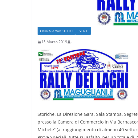
CRONACA VARESOTTO
EVENTI
15 Marzo 2019
.
CRONACA VARESOTTO
Stalle roventi, p
a 39 gradi
28 Luglio 2026
.
Storiche. La Direzione Gara, Sala Stampa, Segrete
presso la Camera di Commercio in Via Bernascon
Michele” (al raggiungimento di almeno 40 vetture
Prove Speciali, tutte su asfalto, per un totale d