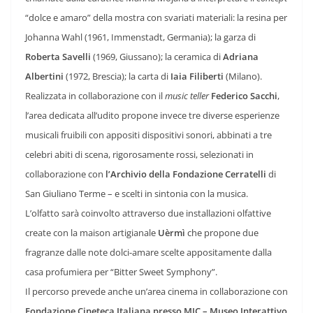
“dolce e amaro” della mostra con svariati materiali: la resina per
Johanna Wahl (1961, Immenstadt, Germania); la garza di
Roberta Savelli
(1969, Giussano); la ceramica di
Adriana
Albertini
(1972, Brescia); la carta di
Iaia Filiberti
(Milano).
Realizzata in collaborazione con il
music teller
Federico Sacchi
,
l’area dedicata all’udito propone invece tre diverse esperienze
musicali fruibili con appositi dispositivi sonori, abbinati a tre
celebri abiti di scena, rigorosamente rossi, selezionati in
collaborazione con
l’Archivio della Fondazione Cerratelli
di
San Giuliano Terme – e scelti in sintonia con la musica.
L’olfatto sarà coinvolto attraverso due installazioni olfattive
create con la maison artigianale
Uèrmì
che propone due
fragranze dalle note dolci-amare scelte appositamente dalla
casa profumiera per “Bitter Sweet Symphony”.
Il percorso prevede anche un’area cinema in collaborazione con
Fondazione Cineteca Italiana presso
MIC –
Museo Interattivo