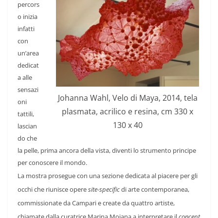
percors
o inizia
infatti
con
un’area
dedicat
a alle
sensazi
Johanna Wahl, Velo di Maya, 2014, tela
oni
plasmata, acrilico e resina, cm 330 x
tattili,
130 x 40
lascian
do che
la pelle, prima ancora della vista, diventi lo strumento principe
per conoscere il mondo.
La mostra prosegue con una sezione dedicata al piacere per gli
occhi che riunisce opere
site-specific
di arte contemporanea,
commissionate da Campari e create da quattro artiste,
chiamate dalla curatrice Marina Mojana a interpretare il
concept