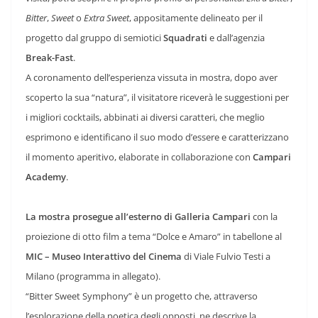
Bitter
,
Sweet
o
Extra Sweet
, appositamente delineato per il
progetto dal gruppo di semiotici
Squadrati
e dall’agenzia
Break-Fast
.
A coronamento dell’esperienza vissuta in mostra, dopo aver
scoperto la sua “natura”, il visitatore riceverà le suggestioni per
i migliori cocktails, abbinati ai diversi caratteri, che meglio
esprimono e identificano il suo modo d’essere e caratterizzano
il momento aperitivo, elaborate in collaborazione con
Campari
Academy
.
La mostra
prosegue all’esterno di Galleria Campari
con la
proiezione di otto film a tema “Dolce e Amaro” in tabellone al
MIC – Museo Interattivo del Cinema
di Viale Fulvio Testi a
Milano (programma in allegato).
“Bitter Sweet Symphony” è un progetto che, attraverso
l’esplorazione della poetica degli opposti, ne descrive la