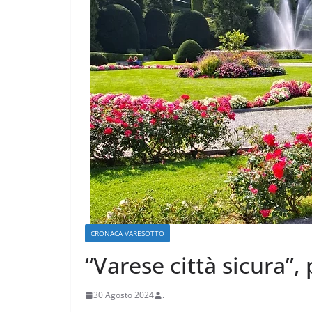
CRONACA VARESOTTO
Più impresa, più
e più qualità u
Varese
CRONACA VARESOTTO
18 Luglio 2026
.
“Varese città sicura”,
30 Agosto 2024
.