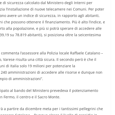
ce di sicurezza calcolato dal Ministero degli Interni per
nzia l’installazione di nuove telecamere nei Comuni. Per poter
no avere un indice di sicurezza, in rapporto agli abitanti,
i che possono ottenere il finanziamento. Più è alto l’indice, e
to alla popolazione, e più si potrà sperare di accedere alle
39,19 su 78.819 abitanti), si posiziona oltre la seicentesima
 commenta l’assessore alla Polizia locale Raffaele Catalano –
, Varese risulta una città sicura. Il secondo però è che il
i di Italia solo 19 milioni per potenziare la
o 240 amministrazioni di accedere alle risorse e dunque non
mpio di amministrazioni”.
ecipato al bando del Ministero prevedeva il potenziamento
an Fermo, il centro e il Sacro Monte.
rà a partire da dicembre meta per i tantissimi pellegrini che