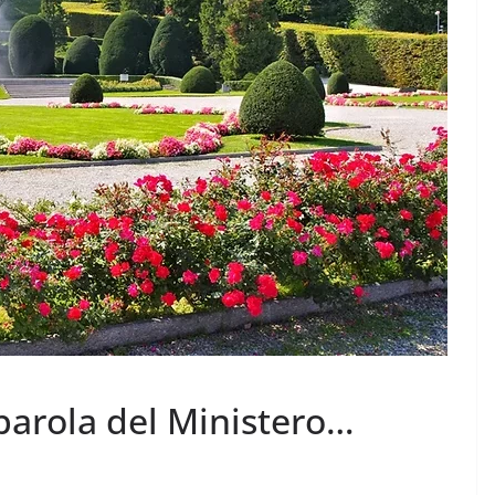
MODA E TECNOLOGIA
 crescita
I rifiuti elettronici non
rbana per
vanno in vacanza
6 Agosto 2026
.
 parola del Ministero…