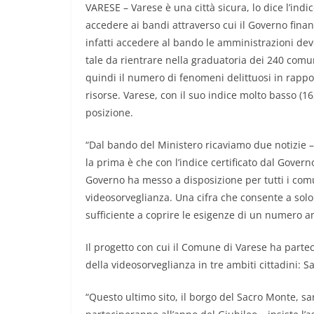
VARESE – Varese è una città sicura, lo dice l’indi
accedere ai bandi attraverso cui il Governo fina
infatti accedere al bando le amministrazioni devo
tale da rientrare nella graduatoria dei 240 comun
quindi il numero di fenomeni delittuosi in rappor
risorse. Varese, con il suo indice molto basso (16
posizione.
“Dal bando del Ministero ricaviamo due notizie –
la prima è che con l’indice certificato dal Governo
Governo ha messo a disposizione per tutti i comun
videosorveglianza. Una cifra che consente a sol
sufficiente a coprire le esigenze di un numero a
Il progetto con cui il Comune di Varese ha part
della videosorveglianza in tre ambiti cittadini: S
“Questo ultimo sito, il borgo del Sacro Monte, sa