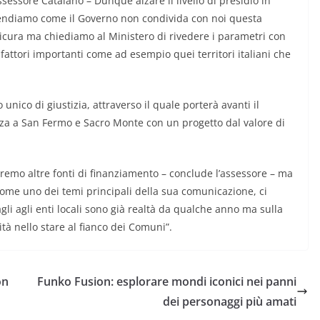
ssessore Catalano – Dunque alzare il livello di presidio in
ndiamo come il Governo non condivida con noi questa
 sicura ma chiediamo al Ministero di rivedere i parametri con
fattori importanti come ad esempio quei territori italiani che
ico di giustizia, attraverso il quale porterà avanti il
za a San Fermo e Sacro Monte con un progetto dal valore di
remo altre fonti di finanziamento – conclude l’assessore – ma
me uno dei temi principali della sua comunicazione, ci
gli agli enti locali sono già realtà da qualche anno ma sulla
tà nello stare al fianco dei Comuni”.
on
Funko Fusion: esplorare mondi iconici nei panni
dei personaggi più amati