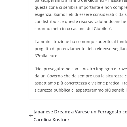
parteciperanno all’anno del Giubileo – insiste l’a
questa zona ci sembra importante e non compre
esigenza. Siamo lieti di essere considerati città
cui distribuisce queste risorse, valutando anche 
saranno meta in occasione del Giubileo”.
L’amministrazione ha comunque aderito al fondo un
progetto di potenziamento della videosorveglian
67mila euro.
“Noi proseguiremo con il nostro impegno e trove
da un Governo che da sempre usa la sicurezza co
aspettiamo più concretezza e visione pratica. I ta
sicurezza pubblica ci aspetteremmo più sensibili
Japanese Dream: a Varese un Ferragosto c
Carolina Kostner