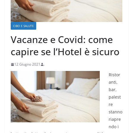
CIBO E SALUTE
Vacanze e Covid: come
capire se l’Hotel è sicuro
12 Giugno 2021
.
Ristor
anti,
bar,
palest
re
stanno
riapre
ndo i