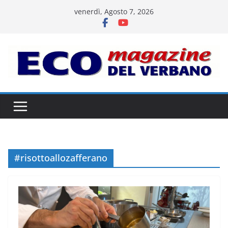
Salta
venerdì, Agosto 7, 2026
al
contenuto
#risottoallozafferano