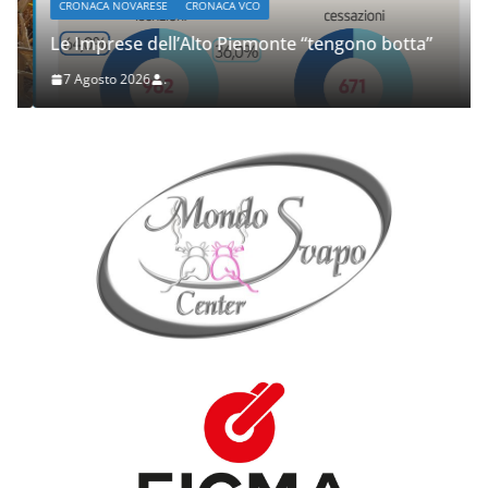
CRONACA NOVARESE
CRONACA VCO
Le Imprese dell’Alto Piemonte “tengono botta”
7 Agosto 2026
.