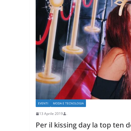
CRONACA VARESOTTO
Più impresa, più
e più qualità u
Varese
EVENTI
MODA E TECNOLOGIA
18 Luglio 2026
.
13 Aprile 2019
.
Per il kissing day la top ten 