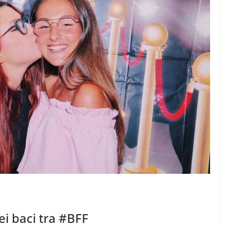
MODA E TECNOLOGIA
 crescita
I rifiuti elettronici non
rbana per
vanno in vacanza
6 Agosto 2026
.
dei baci tra #BFF