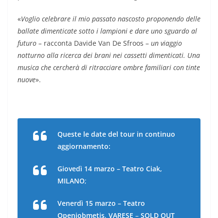
«
Voglio celebrare il mio passato nascosto proponendo delle
ballate dimenticate sotto i lampioni e dare uno sguardo al
futuro –
racconta Davide Van De Sfroos –
u
n viaggio
notturno alla ricerca dei brani nei cassetti dimenticati. Una
musica che cercherà di ritracciare ombre familiari con tinte
nuove
».
Queste le date del tour in continuo
aggiornamento:
Giovedì 14 marzo – Teatro Ciak,
MILANO
;
Venerdì 15 marzo – Teatro
Openjobmetis
,
VARESE
–
SOLD OUT