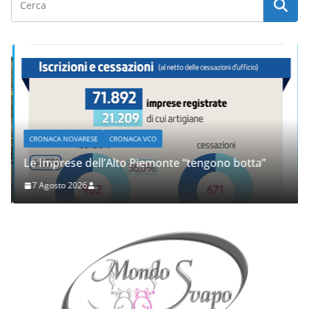
CRONACA NOVARESE
CRONACA VCO
Le Imprese dell’Alto Piemonte “tengono botta”
7 Agosto 2026
.