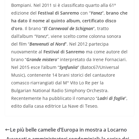
Bompiani. Nel 2011 si è classificato quarto alla 61ª
edizione del
Festival di Sanremo
con “
Yanez
”,
brano che
ha dato il nome al quinto album, certificato disco
d’oro
. Il brano “
El Carnevaal de Schignan
“, tratto
dall’album
“Yanez
”, viene scelto come colonna sonora
del film “
Benvenuti al Nord
”. Nel 2012 partecipa
nuovamente al
Festival di Sanremo
ma come autore del
brano “
Grande mistero
“
interpretato da Irene Fornaciari.
Nel 2015 esce l’album “
Synfuniia
” (Batoc67/Universal
Music), contenente 14 brani storici del cantautore
comasco riarrangiati dal M° Vito Lo Re per la
Bulgarian National Radio Simphony Orchestra.
Recentemente ha pubblicato il romanzo “
Ladri di foglie
”,
edito dalla casa editrice La Nave di Teseo.
Le più belle camelie d’Europa in mostra a Locarno