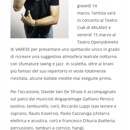
giovedì 14
marzo, l’artista sarà
in concerto al Teatro
Ciak di MILANO e
venerdì 15 marzo al
Teatro Openjobmetis
di VARESE per presentare uno spettacolo unico in grado
di ricreare una suggestiva atmosfera teatrale notturna
con sfumature swing e jazz. In scaletta, oltre ai brani
più famosi del suo repertorio in veste totalmente
rivisitata, alcune ballate inedite mai eseguite prima.
Per l’occasione, Davide Van De Sfroos è accompagnato
sul palco dai musicisti Angapiemage Galliano Persico
(violino, tamburello, cori), Riccardo Luppi (sax tenore e
soprano, flauto traverso), Paolo Cazzaniga (chitarra
elettrica e acustica, cori) e Francesco D’Auria (batteria,
percussioni, tamburi a cornice, hang).