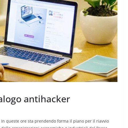
MODA E TECNOLOGIA
 crescita
I rifiuti elettronici non
rbana per
vanno in vacanza
alogo antihacker
6 Agosto 2026
.
In queste ore sta prendendo forma il piano per il riavvio