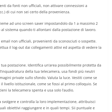
nti da fonti non ufficiali, non attivare connessioni a
cc.) di cui non sei certo della provenienza.
assieme ad uno screen saver impostandolo da 1 a massimo 2
o al sistema quando ti allontani dalla postazione di lavoro.
n email non ufficiali, provenienti da sconosciuti o sospette.
ttua il log-out dai collegamenti attivi ed aspetta di vedere la
 tua postazione. Identifica un’area possibilmente protetta da
l’inquadratura della tua telecamera, usa fondi più neutri
magini private sullo sfondo. Valuta la luce. Vestiti come se
l livello istituzionale, come se fossi al primo colloquio. Se
ieni la telecamera spenta e usa solo l’audio.
a svolgere e controlla la loro implementazione, attribuisci
uali obiettivi raggiungere e in quali tempi. Sii puntuale e