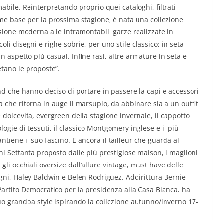
mabile. Reinterpretando proprio quei cataloghi, filtrati
e base per la prossima stagione, è nata una collezione
versione moderna alle intramontabili garze realizzate in
coli disegni e righe sobrie, per uno stile classico; in seta
n aspetto più casual. Infine rasi, altre armature in seta e
tano le proposte”.
nd che hanno deciso di portare in passerella capi e accessori
 che ritorna in auge il marsupio, da abbinare sia a un outfit
e dolcevita, evergreen della stagione invernale, il cappotto
ologie di tessuti, il classico Montgomery inglese e il più
iene il suo fascino. E ancora il tailleur che guarda al
nni Settanta proposto dalle più prestigiose maison, i maglioni
gli occhiali oversize dall’allure vintage, must have delle
agni, Haley Baldwin e Belen Rodriguez. Addirittura Bernie
artito Democratico per la presidenza alla Casa Bianca, ha
suo grandpa style ispirando la collezione autunno/inverno 17-