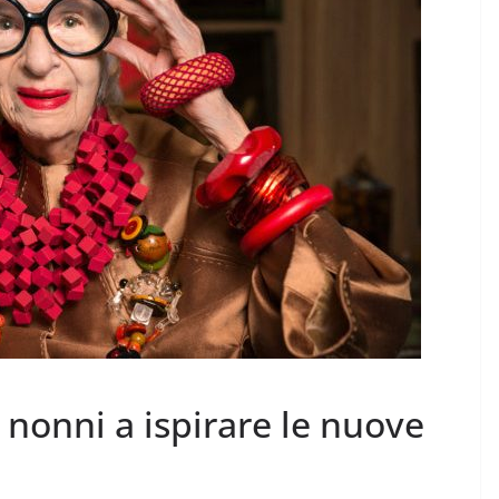
ARTE E CULTURA
MODA E TECNOLOGIA
Nelle vacanze 2026 la
mbardia
voglia di tornare “Al mio
ato
paese”
4 Agosto 2026
.
 nonni a ispirare le nuove