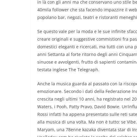
in là con gli anni ma che conservano uno stile be
40mila follower che sta facendo impazzire il web
popolano bar, negozi, teatri e ristoranti meneghi
Se questo vale per la moda e le sue infinite sfac
creare originali e suggestive commistioni fra pass
domestici eleganti e ricercati, ma tutti con una p
anni Settanta al forte ritorno degli anni Cinquan
sinuose e avvolgenti, frutto di sapienti contamin
testata inglese The Telegraph.
Anche la musica guarda al passato con la riscoper
emozionare. Secondo i dati della Federazione Indu
crescita negli ultimi 10 anni, ha registrato nel 20
Waters, i Pooh, Patty Pravo, David Bowie. Un’infl
Rossi infatti ha appena presentato sulle reti sat
alla musica di una volta. Ma non è tutto: se Vibe
Maryam, una 78enne kazaka diventata star di Ins