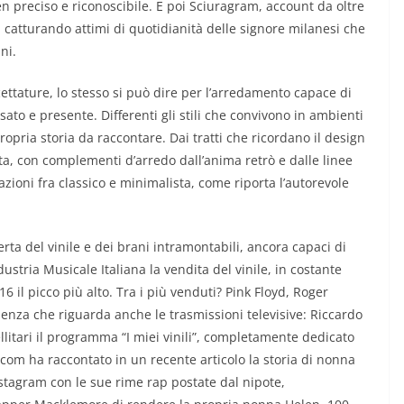
n preciso e riconoscibile. E poi Sciuragram, account da oltre
 catturando attimi di quotidianità delle signore milanesi che
ni.
cettature, lo stesso si può dire per l’arredamento capace di
ato e presente. Differenti gli stili che convivono in ambienti
ropria storia da raccontare. Dai tratti che ricordano il design
ta, con complementi d’arredo dall’anima retrò e dalle linee
azioni fra classico e minimalista, come riporta l’autorevole
ta del vinile e dei brani intramontabili, ancora capaci di
stria Musicale Italiana la vendita del vinile, in costante
16 il picco più alto. Tra i più venduti? Pink Floyd, Roger
uenza che riguarda anche le trasmissioni televisive: Riccardo
ellitari il programma “I miei vinili”, completamente dedicato
.com ha raccontato in un recente articolo la storia di nonna
tagram con le sue rime rap postate dal nipote,