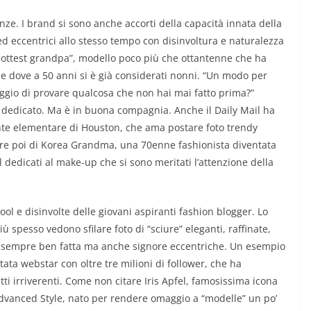
nze. I brand si sono anche accorti della capacità innata della
ed eccentrici allo stesso tempo con disinvoltura e naturalezza
ottest grandpa”, modello poco più che ottantenne che ha
ese dove a 50 anni si è già considerati nonni. “Un modo per
raggio di provare qualcosa che non hai mai fatto prima?”
ui dedicato. Ma è in buona compagnia. Anche il Daily Mail ha
nte elementare di Houston, che ama postare foto trendy
re poi di Korea Grandma, una 70enne fashionista diventata
 dedicati al make-up che si sono meritati l’attenzione della
ol e disinvolte delle giovani aspiranti fashion blogger. Lo
ù spesso vedono sfilare foto di “sciure” eleganti, raffinate,
ga sempre ben fatta ma anche signore eccentriche. Un esempio
ta webstar con oltre tre milioni di follower, che ha
atti irriverenti. Come non citare Iris Apfel, famosissima icona
 Advanced Style, nato per rendere omaggio a “modelle” un po’