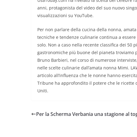
UsaToday.com ha rivelato la scelta del celebre 
anni, protagonista del video del suo nuovo singol
visualizzazioni su YouTube.
Per non parlare della cucina della nonna, amata 
tecniche e tendenze culinarie continua a essere l
solo. Non a caso nella recente classifica dei 50 pi
gastronomiche più buone del pianeta troviamo piz
Bruno Barbieri, nel corso di numerose interviste
nelle scelte culinarie dall’amata nonna Mimi. L
articolo all’influenza che le nonne hanno esercit
Tribune ha approfondito il potere che le ricette 
Uniti.
Per la Scherma Verbania una stagione al to