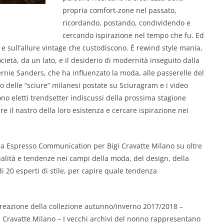
propria comfort-zone nel passato,
ricordando, postando, condividendo e
cercando ispirazione nel tempo che fu. Ed
i e sull’allure vintage che custodiscono. È rewind style mania,
cietà, da un lato, e il desiderio di modernità inseguito dalla
Bernie Sanders, che ha influenzato la moda, alle passerelle del
delle “sciure” milanesi postate su Sciuragram e i video
sono eletti trendsetter indiscussi della prossima stagione
 il nastro della loro esistenza e cercare ispirazione nei
a Espresso Communication per Bigi Cravatte Milano su oltre
tualità e tendenze nei campi della moda, del design, della
di 20 esperti di stile, per capire quale tendenza
 creazione della collezione autunno/inverno 2017/2018 –
i Cravatte Milano – I vecchi archivi del nonno rappresentano