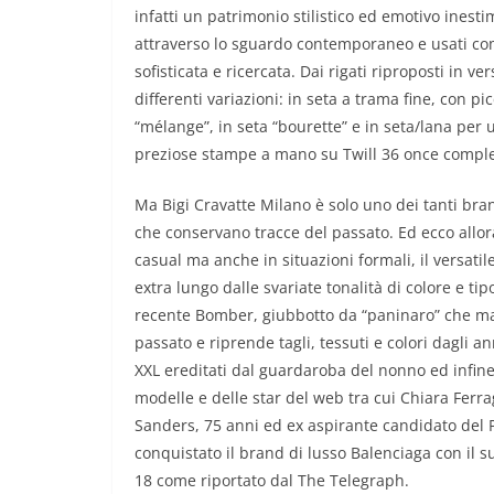
infatti un patrimonio stilistico ed emotivo inesti
attraverso lo sguardo contemporaneo e usati com
sofisticata e ricercata. Dai rigati riproposti in 
differenti variazioni: in seta a trama fine, con pic
“mélange”, in seta “bourette” e in seta/lana per u
preziose stampe a mano su Twill 36 once comple
Ma Bigi Cravatte Milano è solo uno dei tanti bra
che conservano tracce del passato. Ed ecco allora
casual ma anche in situazioni formali, il versatil
extra lungo dalle svariate tonalità di colore e tip
recente Bomber, giubbotto da “paninaro” che mant
passato e riprende tagli, tessuti e colori dagli a
XXL ereditati dal guardaroba del nonno ed infine 
modelle e delle star del web tra cui Chiara Ferr
Sanders, 75 anni ed ex aspirante candidato del P
conquistato il brand di lusso Balenciaga con il 
18 come riportato dal The Telegraph.