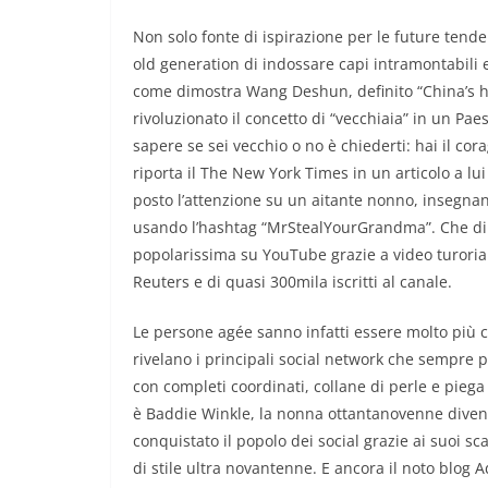
Non solo fonte di ispirazione per le future tende
old generation di indossare capi intramontabili 
come dimostra Wang Deshun, definito “China’s h
rivoluzionato il concetto di “vecchiaia” in un Pa
sapere se sei vecchio o no è chiederti: hai il co
riporta il The New York Times in un articolo a l
posto l’attenzione su un aitante nonno, insegna
usando l’hashtag “MrStealYourGrandma”. Che di
popolarissima su YouTube grazie a video turorial
Reuters e di quasi 300mila iscritti al canale.
Le persone agée sanno infatti essere molto più co
rivelano i principali social network che sempre pi
con completi coordinati, collane di perle e pie
è Baddie Winkle, la nonna ottantanovenne diventa
conquistato il popolo dei social grazie ai suoi sc
di stile ultra novantenne. E ancora il noto blog