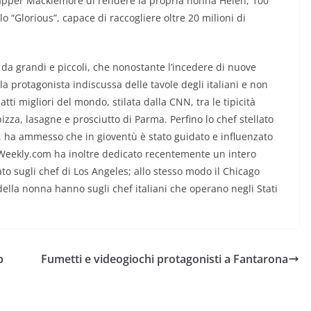
rapper Macklemore di rendere la propria nonna Helen, 100
o “Glorious”, capace di raccogliere oltre 20 milioni di
da grandi e piccoli, che nonostante l’incedere di nuove
a protagonista indiscussa delle tavole degli italiani e non
atti migliori del mondo, stilata dalla CNN, tra le tipicità
za, lasagne e prosciutto di Parma. Perfino lo chef stellato
, ha ammesso che in gioventù è stato guidato e influenzato
AWeekly.com ha inoltre dedicato recentemente un intero
ato sugli chef di Los Angeles; allo stesso modo il Chicago
della nonna hanno sugli chef italiani che operano negli Stati
p
Fumetti e videogiochi protagonisti a Fantarona