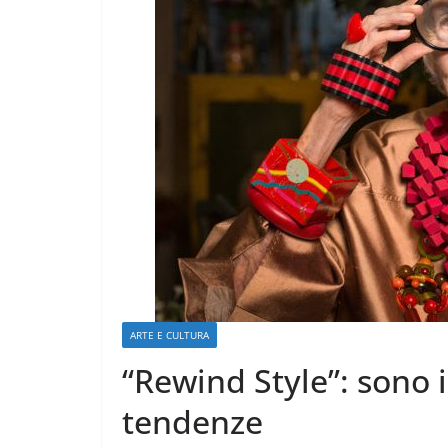
MODA E TECNOLOGIA
Piemonte e Lo
leader nel merc
italiano dell’AI
ARTE E CULTURA
16 Luglio 2026
.
“Rewind Style”: sono i
tendenze