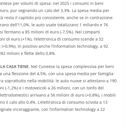
ntese per volumi di spesa: nel 2025 i consumi in beni
i euro, pur segnando un calo del 3,3%. La spesa media per
ità resta il capitolo più consistente, anche se in contrazione:
rano dell’11,0%, le auto usate totalizzano 1 miliardo e 76
si fermano a 85 milioni di euro (-7,5%). Nei comparti
oni di euro (+1%), l’elettronica di consumo scende a 52
 (+0,9%). In positivo anche l’information technology, a 92
82 milioni e flette dello 0,8%.
LA CASA TIENE.
Nel Cuneese la spesa complessiva per beni
ra una flessione del 4,5%, con una spesa media per famiglia
ra soprattutto nella mobilità: le auto nuove si attestano a 190
ni (-1,2%) e i motoveicoli a 26 milioni, con un tonfo del
 elettrodomestici arrivano a 56 milioni di euro (+0,8%), i mobili
no il calo allo 0,4%. L’elettronica di consumo scivola a 13
 segnale incoraggiante, con l’information technology a 22