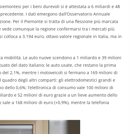
emontesi per i beni durevoli si è attestata a 6 miliardi e 48
no precedente. I dati emergono dall’Osservatorio Annuale
ione. Per il Piemonte si tratta di una flessione più marcata
he vede comunque la regione confermarsi tra i mercati più
i colloca a 3.194 euro, ottavo valore regionale in Italia, ma in
 la mobilità. Le auto nuove scendono a 1 miliardo e 39 milioni
uato del dato italiano; le auto usate, che restano la prima
o del 2,1%, mentre i motoveicoli si fermano a 169 milioni di
l quadro degli altri comparti: gli elettrodomestici grandi e
o dello 0,6%; l’elettronica di consumo vale 100 milioni di
miliardo e 52 milioni di euro grazie a un lieve aumento dello
y sale a 168 milioni di euro (+0,9%), mentre la telefonia