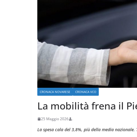
CRONACA VARESOTTO
Più impresa, più
e più qualità u
CRONACA NOVARESE
CRONACA VCO
Varese
La mobilità frena il 
18 Luglio 2026
.
25 Maggio 2026
.
La spesa cala del 3,8%, più della media nazionale.