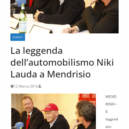
EVENTI
La leggenda
dell’automobilismo Niki
Lauda a Mendrisio
12 Marzo 2016
.
MEND
RISIO –
Il
leggend
ario