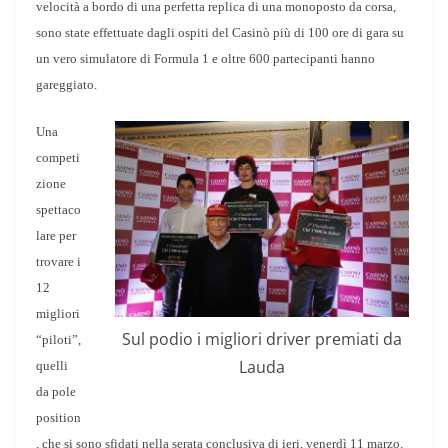
velocità a bordo di una perfetta replica di una monoposto da corsa,
sono state effettuate dagli ospiti del Casinò più di 100 ore di gara su
un vero simulatore di Formula 1 e oltre 600 partecipanti hanno
gareggiato.
Una
competi
zione
spettaco
lare per
trovare i
12
migliori
Sul podio i migliori driver premiati da
“piloti”,
Lauda
quelli
da pole
position
, che si sono sfidati nella serata conclusiva di ieri, venerdì 11 marzo.