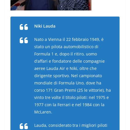
Niki Lauda
Nato a Vienna il 22 febbraio 1949, è
stato un pilota automobilistico di
Formula 1 e, dopo il ritiro, uomo
d’affari e fondatore delle compagnie
aeree Lauda Air e Niki, oltre che
dirigente sportivo. Nel campionato
mondiale di Formula Uno, dove ha
corso 171 Gran Premi (25 le vittorie), ha
vinto tre volte il titolo piloti: nel 1975 e
1977 con la Ferrari e nel 1984 con la
McLaren.
Lauda, considerato tra i migliori piloti