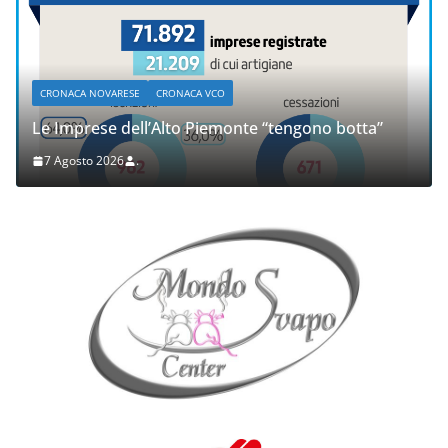
CRONACA NOVARESE
CRONACA VCO
Le Imprese dell’Alto Piemonte “tengono botta”
7 Agosto 2026
.