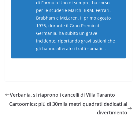
di Formula Uno di sempre, ha corso
per le scuderie March, BRM, Ferrari,
Brabham e McLaren. Il primo agosto
1976, durante il Gran Premio di
Germania, ha subito un grave
incidente, riportando gravi ustioni che
gli hanno alterato i tratti somatici.
Verbania, si riaprono i cancelli di Villa Taranto
Cartoomics: più di 30mila metri quadrati dedicati al
divertimento