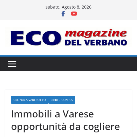
Salta
sabato, Agosto 8, 2026
al
contenuto
CRONACA VARESOTTO
LIBRI E COMICS
Immobili a Varese
opportunità da cogliere