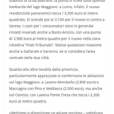
stabilità la fa da padrona: la punta si trova sulla sponda
lombarda del lago Maggiore: a Luino, infatti, il nuovo
residenziale panoramico tocca i 3.300 euro al metro
quadrato. Si scende poi ai 3.100 per il nuovo in centro a
Varese. I costi per i consumatori sono in generale
rimasti invariati anche a Busto Arsizio, con una punta
di 2.900 euro al metro quadro per il nuovo nella zona
cittadina “Frati-Tribunale”. Stesse quotazioni massime
anche a Gallarate e Saronno, se si considera l’area
centrale delle due città.
Quanto alla altre località della provincia,
particolarmente apprezzate si confermano le abitazioni
sul lago Maggiore, a Laveno Mombello (2.800 euro) e
Maccagno con Pino e Veddasca (2.500 euro), ma anche
sul Ceresio, con Lavena Ponte Tresa che tocca i 2.200
euro al metro quadro.
«Mettiamo a disposizione un volume prezioso
– sottolinea