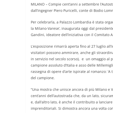
MILANO – Compie cent’anni a settembre l’Autostr
dall’ingegner Piero Puricelli, conte di Bodio Lom
Per celebrarla, a Palazzo Lombardia è stata orga
la Milano-Varese’, inaugurata oggi dal president
Gandini, ideatore dell’iniziativa con il Comitato 
L’esposizione rimarrà aperta fino al 27 luglio al
visitatori possono ammirare, anche gli straordina
in servizio nel secolo scorso), e un omaggio al pi
campione assoluto d’Italia e asso delle Millemigl
rassegna di opere d’arte ispirate al romanzo: ‘A tu
del campione.
“Una mostra che unisce ancora di più Milano e Va
cent’anni dell’autostrada che, da un lato, sicur
e, dall’altro lato, è anche il contribuito a lanciare
imprenditoriali. Si dimostra ancora una volta c