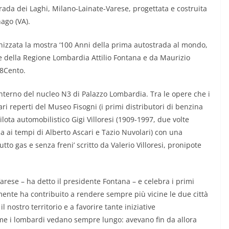
ada dei Laghi, Milano-Lainate-Varese, progettata e costruita
nago (VA).
nizzata la mostra ‘100 Anni della prima autostrada al mondo,
e della Regione Lombardia Attilio Fontana e da Maurizio
A8Cento.
l’interno del nucleo N3 di Palazzo Lombardia. Tra le opere che i
ri reperti del Museo Fisogni (i primi distributori di benzina
lota automobilistico Gigi Villoresi (1909-1997, due volte
ia ai tempi di Alberto Ascari e Tazio Nuvolari) con una
tto gas e senza freni’ scritto da Valerio Villoresi, pronipote
rese – ha detto il presidente Fontana – e celebra i primi
amente ha contribuito a rendere sempre più vicine le due città
 il nostro territorio e a favorire tante iniziative
ome i lombardi vedano sempre lungo: avevano fin da allora