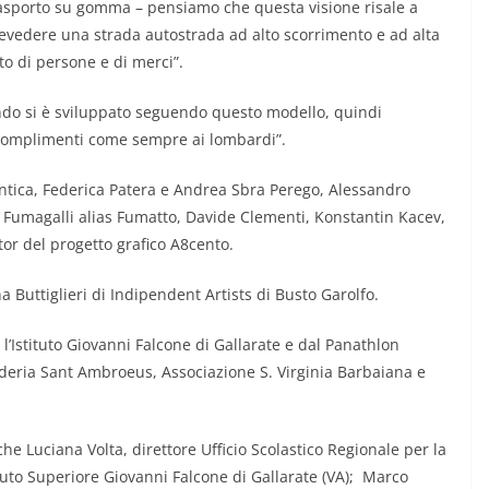
trasporto su gomma – pensiamo che questa visione risale a
prevedere una strada autostrada ad alto scorrimento e ad alta
rto di persone e di merci”.
mondo si è sviluppato seguendo questo modello, quindi
 complimenti come sempre ai lombardi”.
Mantica, Federica Patera e Andrea Sbra Perego, Alessandro
Fumagalli alias Fumatto, Davide Clementi, Konstantin Kacev,
tor del progetto grafico A8cento.
a Buttiglieri di Indipendent Artists di Busto Garolfo.
l’Istituto Giovanni Falcone di Gallarate e dal Panathlon
uderia Sant Ambroeus, Associazione S. Virginia Barbaiana e
che Luciana Volta, direttore Ufficio Scolastico Regionale per la
ituto Superiore Giovanni Falcone di Gallarate (VA); Marco