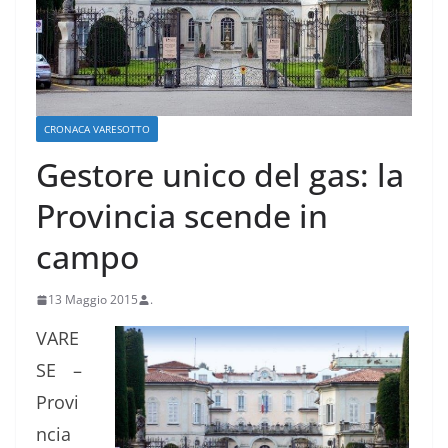
CRONACA VARESOTTO
Gestore unico del gas: la
Provincia scende in
campo
13 Maggio 2015
.
VARE
SE –
Provi
ncia