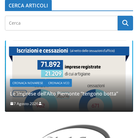
CERCA ARTICOLI
CRONACA NOVARESE
CRONACA VCO
Le Imprese dell’Alto Piemonte “tengono botta”
7 Agosto 2026
.