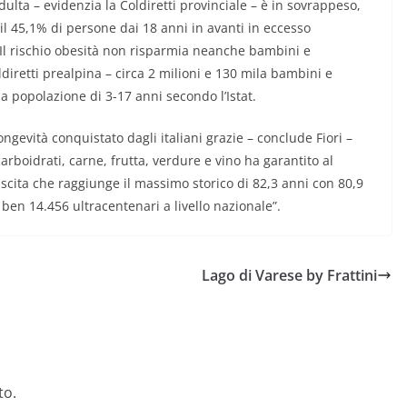
ulta – evidenzia la Coldiretti provinciale – è in sovrappeso,
l 45,1% di persone dai 18 anni in avanti in eccesso
. Il rischio obesità non risparmia neanche bambini e
oldiretti prealpina – circa 2 milioni e 130 mila bambini e
la popolazione di 3-17 anni secondo l’Istat.
ongevità conquistato dagli italiani grazie – conclude Fiori –
arboidrati, carne, frutta, verdure e vino ha garantito al
ascita che raggiunge il massimo storico di 82,3 anni con 80,9
ben 14.456 ultracentenari a livello nazionale”.
Lago di Varese by Frattini
to.