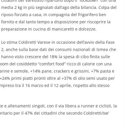
cittadini del Varesotto ripartono dopo il “lockdown” con una
media 2 kg in più segnalati dall’ago della bilancia. Colpa del
riposo forzato a casa, in compagnia del frigorifero ben
fornito e dal tanto tempo a disposizione per riscoprire la
preparazione in cucina di manicaretti e dolcezze.
Lo stima Coldiretti Varese in occasione dell’avvio della Fase
2, anche sulla base dati dei consumi nazionali di Ismea che
hanno visto crescere del 18% la spesa di cibo finita sulle
boom del cosiddetto “comfort food” ricco di calorie con una
farine e semole, +14% pane, crackers e grissini, +7% pasta e
24% primi piatti pronti oltre al +37% di olio semi usato per
ompreso tra il 16 marzo ed il 12 aprile, rispetto allo stesso
 e allenamenti singoli, con il via libera a runner e ciclisti, la
tario per il 47% dei cittadini che secondo Coldiretti/Ixe’