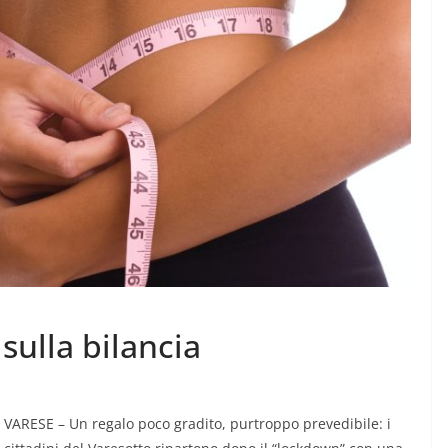
LOGIA
026 la
CRONACA VARESOTTO
e “Al mio
Siccità: allarme mais,
perdite fino al 60%
 sulla bilancia
8 Agosto 2026
.
VARESE – Un regalo poco gradito, purtroppo prevedibile: i