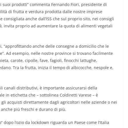
ai suoi prodotti” commenta Fernando Fiori, presidente di
ilità di frutta e verdura prodotta dalle nostre imprese
 consigliata anche dall’ISS che sul proprio sito, nei consigli
, invita proprio ad aumentare la quota di alimenti vegetali
di, “approfittando anche delle consegne a domicilio che le
e”. Ad esempio, nelle nostre province si trovano facilmente
bieta, carote, cipolle, fave, fagioli, finocchi lattughe,
sedano. Tra la frutta, inizia il tempo di albicocche, nespole e,
ali canali distributivi, è importante assicurarsi della
e in etichetta che – sottolinea Coldiretti Varese – è
e gli acquisti direttamente dagli agricoltori nelle aziende o nei
anche più freschi e durano di più.
” dopo l’ozio da lockdown riguarda un Paese come l’Italia