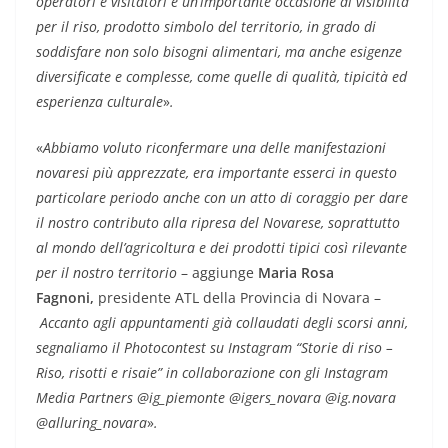
operatori e visitatori e un’importante occasione di visibilità
per il riso, prodotto simbolo del territorio, in grado di
soddisfare non solo bisogni alimentari, ma anche esigenze
diversificate e complesse, come quelle di qualità, tipicità ed
esperienza culturale
»
.
«
Abbiamo voluto
riconfermare una delle manifestazioni
novaresi più apprezzate
, era importante esserci in questo
particolare periodo anche con un atto di coraggio per dare
il nostro contributo alla ripresa del Novarese, soprattutto
al mondo dell’agricoltura e dei prodotti tipici così rilevante
per il nostro territorio
– aggiunge
Maria Rosa
Fagnoni,
presidente ATL della Provincia di Novara –
Accanto agli appuntamenti già collaudati degli scorsi anni,
segnaliamo il Photocontest su Instagram “Storie di riso –
Riso, risotti e risaie” in collaborazione con gli Instagram
Media Partners @ig_piemonte @igers_novara @ig.novara
@alluring_novara
»
.