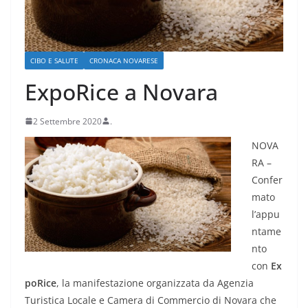
CIBO E SALUTE
CRONACA NOVARESE
ExpoRice a Novara
2 Settembre 2020
.
NOVA
RA –
Confer
mato
l’appu
ntame
nto
con
Ex
poRice
, la manifestazione organizzata da Agenzia
Turistica Locale e Camera di Commercio di Novara che