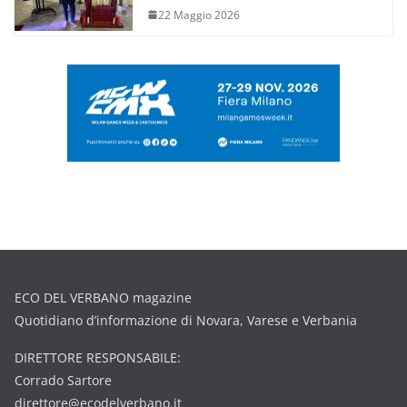
22 Maggio 2026
ECO DEL VERBANO magazine
Quotidiano d’informazione di Novara, Varese e Verbania
DIRETTORE RESPONSABILE:
Corrado Sartore
direttore@ecodelverbano.it