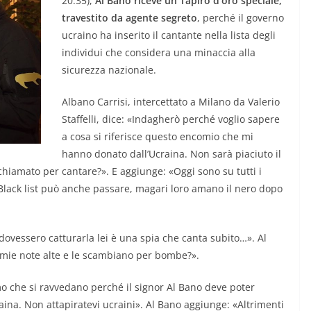
20.35),
Al Bano riceve un Tapiro d’oro speciale,
travestito da agente segreto
, perché il governo
ucraino ha inserito il cantante nella lista degli
individui che considera una minaccia alla
sicurezza nazionale.
Albano Carrisi, intercettato a Milano da Valerio
Staffelli, dice: «Indagherò perché voglio sapere
a cosa si riferisce questo encomio che mi
hanno donato dall’Ucraina. Non sarà piaciuto il
chiamato per cantare?». E aggiunge: «Oggi sono su tutti i
. Black list può anche passare, magari loro amano il nero dopo
na dovessero catturarla lei è una spia che canta subito…». Al
mie note alte e le scambiano per bombe?».
o che si ravvedano perché il signor Al Bano deve poter
aina. Non attapiratevi ucraini». Al Bano aggiunge: «Altrimenti