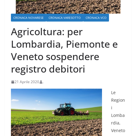
CRONACA NOVARESE
CRONACA VARESOTTO
CRONACA VCO
Agricoltura: per
Lombardia, Piemonte e
Veneto sospendere
registro debitori
21 Aprile 2020
.
Le
Region
i
Lomba
rdia,
Veneto