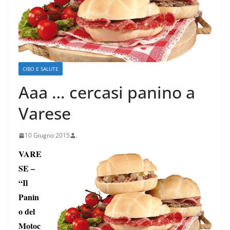
CIBO E SALUTE
Aaa … cercasi panino a
Varese
10 Giugno 2015
.
VARE
SE –
“Il
Panin
o del
Motoc