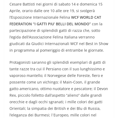
Cesare Battisti nei giorni di sabato 14 e domenica 15
Aprile, orario dalle ore 10 alle ore 19, si svolgerà
l’Esposizione Internazionale Felina
WCF WORLD CAT
FEDERATION “I GATTI PIU’ BELLI DEL MONDO”
con la
partecipazione di splendidi gatti di razza che, sotto
l’egida dell’Associazione Felina Italiana verranno
giudicati da Giudici Internazionali WCF nel Best in Show
in programma al pomeriggio di entrambe le giornate.
Protagonisti saranno gli splendidi esemplari di gatti di
tante razze tra cui il Persiano con il suo lunghissimo e
vaporoso mantello; il Norvegese delle Foreste, fiero e
possente come un vichingo; il Main-Coon, il grande
gatto americano, ottimo nuotatore e pescatore; il Devon
Rex, piccolo folletto dall’aspetto “alieno” dalle grandi
orecchie e dagli occhi sgranati; i mille colori dei gatti
Orientali; la simpatia dei British e dei Blu di Russia,
l’eleganza dei Burmesi; l´Europeo, mille colori nel