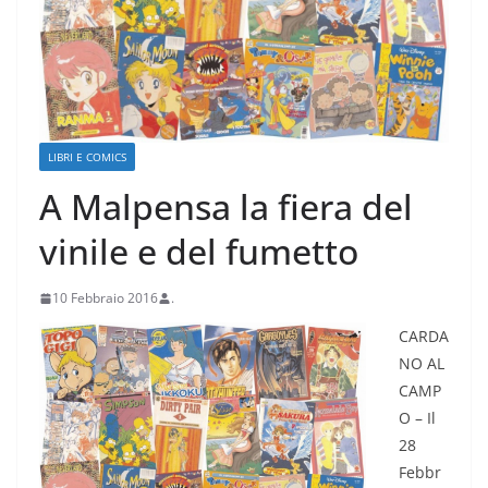
LIBRI E COMICS
A Malpensa la fiera del
vinile e del fumetto
10 Febbraio 2016
.
CARDA
NO AL
CAMP
O – Il
28
Febbr