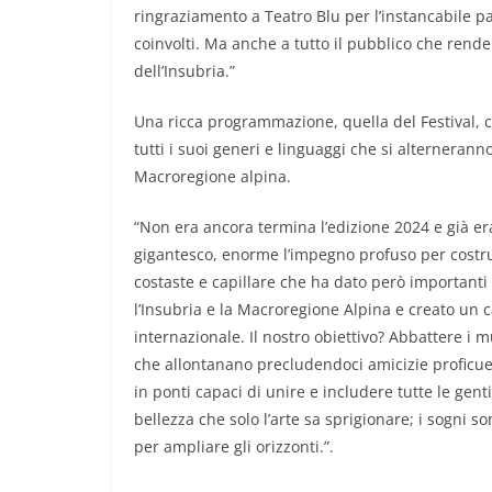
ringraziamento a Teatro Blu per l’instancabile pas
coinvolti. Ma anche a tutto il pubblico che rende
dell’Insubria.”
Una ricca programmazione, quella del Festival, 
tutti i suoi generi e linguaggi che si alterneran
Macroregione alpina.
“Non era ancora termina l’edizione 2024 e già e
gigantesco, enorme l’impegno profuso per costrui
costaste e capillare che ha dato però importanti
l’Insubria e la Macroregione Alpina e creato un car
internazionale. Il nostro obiettivo? Abbattere i m
che allontanano precludendoci amicizie proficue.
in ponti capaci di unire e includere tutte le gent
bellezza che solo l’arte sa sprigionare; i sogni s
per ampliare gli orizzonti.”.