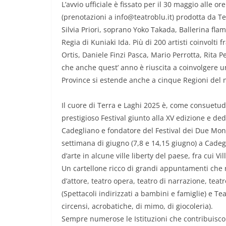
L’avvio ufficiale è fissato per il 30 maggio alle
(prenotazioni a info@teatroblu.it) prodotta da T
Silvia Priori, soprano Yoko Takada, Ballerina fl
Regia di Kuniaki Ida. Più di 200 artisti coinvolti
Ortis, Daniele Finzi Pasca, Mario Perrotta, Rita 
che anche quest’ anno è riuscita a coinvolgere un
Province si estende anche a cinque Regioni del n
Il cuore di Terra e Laghi 2025 è, come consuet
prestigioso Festival giunto alla XV edizione e de
Cadegliano e fondatore del Festival dei Due Mond
settimana di giugno (7,8 e 14,15 giugno) a Cadeg
d’arte in alcune ville liberty del paese, fra cui Vil
Un cartellone ricco di grandi appuntamenti che 
d’attore, teatro opera, teatro di narrazione, teat
(Spettacoli indirizzati a bambini e famiglie) e Tea
circensi, acrobatiche, di mimo, di giocoleria).
Sempre numerose le Istituzioni che contribuiscono