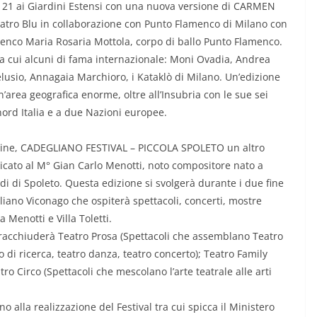
 ore 21 ai Giardini Estensi con una nuova versione di CARMEN
eatro Blu in collaborazione con Punto Flamenco di Milano con
amenco Maria Rosaria Mottola, corpo di ballo Punto Flamenco.
 fra cui alcuni di fama internazionale: Moni Ovadia, Andrea
Pelusio, Annagaia Marchioro, i Kataklò di Milano. Un’edizione
’area geografica enorme, oltre all’Insubria con le sue sei
ord Italia e a due Nazioni europee.
udine, CADEGLIANO FESTIVAL – PICCOLA SPOLETO un altro
dicato al M° Gian Carlo Menotti, noto compositore nato a
i di Spoleto. Questa edizione si svolgerà durante i due fine
liano Viconago che ospiterà spettacoli, concerti, mostre
la Menotti e Villa Toletti.
racchiuderà Teatro Prosa (Spettacoli che assemblano Teatro
ro di ricerca, teatro danza, teatro concerto); Teatro Family
tro Circo (Spettacoli che mescolano l’arte teatrale alle arti
 alla realizzazione del Festival tra cui spicca il Ministero