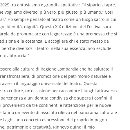
2025 tra entusiasmo e grandi aspettative. “Il sipario si apre,
e vogliamo diverso: più vero, più giusto, più umano.” Così
stival.“ Ho sempre pensato al teatro come un luogo sacro in cui
ni identità, dignità. Questa XIX edizione del Festival sarà
parola da pronunciare con leggerezza: è una promessa che si
dedizione e la costanza. È accogliere chi è stato messo da
e perché diverso? Il teatro, nella sua essenza, non esclude:
na: abbraccia.”
ssore alla cultura di Regione Lombardia che ha salutato il
transfrontaliera, di promozione del patrimonio naturale e
attraverso il linguaggio universale del teatro. Questa
 tra culture, un’occasione per raccontare i luoghi attraverso
appartenenza a un’identità condivisa che supera i confini. Il
i provenienti da tre continenti e l’attenzione per le nuove
e fanno un evento di assoluto rilievo nel panorama culturale
 e Laghi’ una concreta espressione del proprio impegno
ne, patrimonio e creatività. Rinnovo quindi il mio