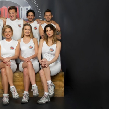
CO
MODA E TECNOLOGIA
one:
I rifiuti elettronici non
a
vanno in vacanza
rta e
6 Agosto 2026
.