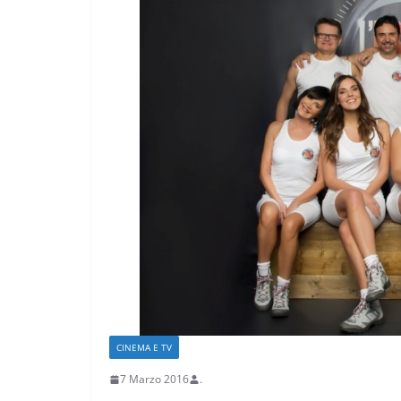
CRONACA NOVARESE
CRONACA V
Piemonte ricicl
raccolte 319mil
tonnellate di ca
cartone
17 Luglio 2026
.
CINEMA E TV
7 Marzo 2016
.