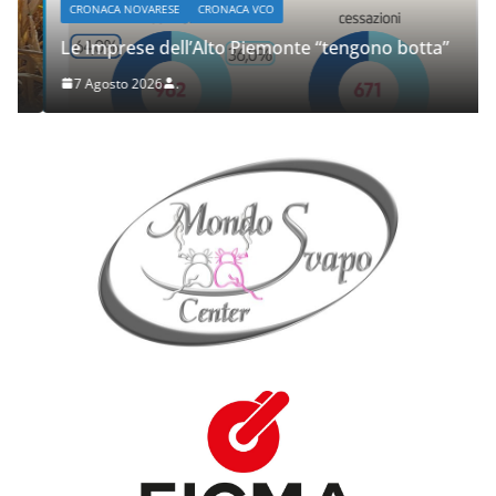
CRONACA NOVARESE
CRONACA VCO
Le Imprese dell’Alto Piemonte “tengono botta”
7 Agosto 2026
.