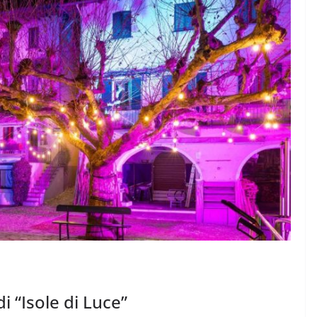
LOGIA
026 la
CRONACA VARESOTTO
e “Al mio
Siccità: allarme mais,
perdite fino al 60%
8 Agosto 2026
.
i “Isole di Luce”