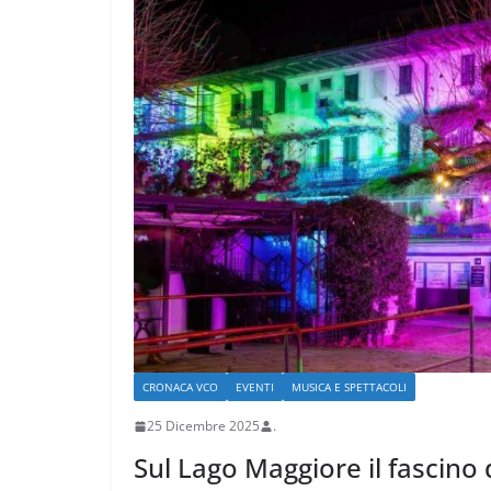
ARTE E CULTURA
MODA E TECNO
Nelle vacanze 2
voglia di tornar
paese”
4 Agosto 2026
.
CRONACA VCO
EVENTI
MUSICA E SPETTACOLI
25 Dicembre 2025
.
Sul Lago Maggiore il fascino d