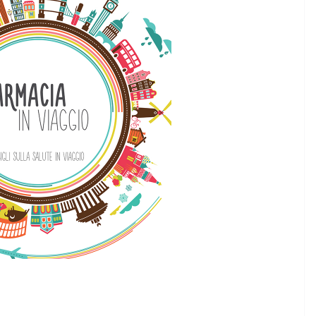
ECNOLOGIA
 2026 la
CRONACA VARESOTTO
are “Al mio
Siccità: allarme mais,
perdite fino al 60%
8 Agosto 2026
.