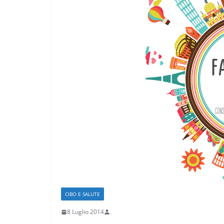
ARTE E CULTURA
MODA E T
Nelle vacanze
voglia di torn
paese”
4 Agosto 2026
.
CIBO E SALUTE
8 Luglio 2014
.