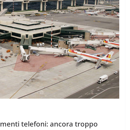
CRONACA NOVARESE
CRONACA VCO
Le Imprese dell’Alto
icchi fino
Piemonte “tengono
botta”
7 Agosto 2026
.
amenti telefoni: ancora troppo