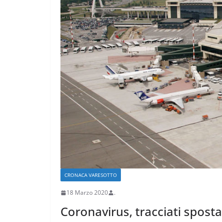
CRONACA VARESOTTO
Stalle roventi, p
a 39 gradi
28 Luglio 2026
.
CRONACA VARESOTTO
18 Marzo 2020
.
Coronavirus, tracciati spost